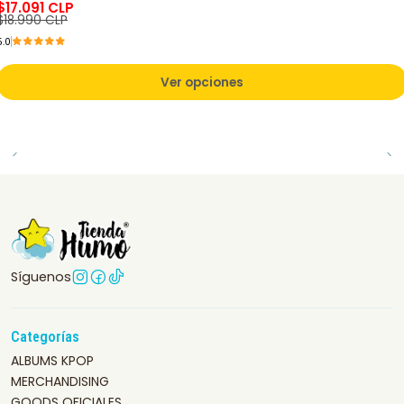
$17.091 CLP
$18.990 CLP
5.0
Ver opciones
Síguenos
Categorías
ALBUMS KPOP
MERCHANDISING
GOODS OFICIALES