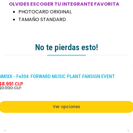
OLVIDES ESCOGER TU INTEGRANTE FAVORITA
PHOTOCARD ORIGINAL
TAMAÑO STANDARD
No te pierdas esto!
-10%
DCTO
NMIXX - Fe304: FORWARD MUSIC PLANT FANSIGN EVENT
$8.991 CLP
$9.990 CLP
Ver opciones