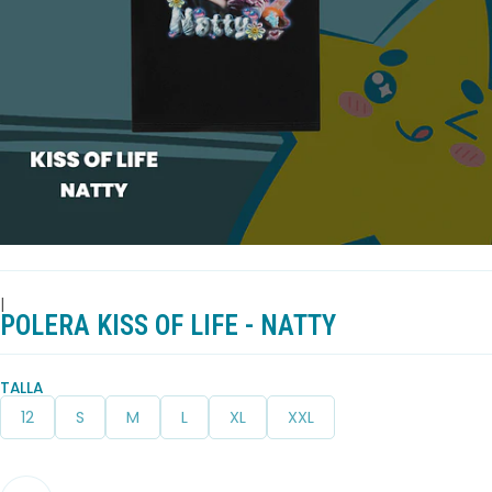
|
POLERA KISS OF LIFE - NATTY
TALLA
12
S
M
L
XL
XXL