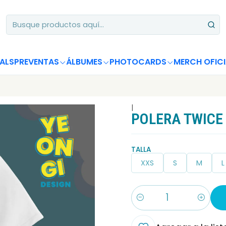
Apoya desde Chile! Tus álbumes suman para Circle Chart 📈
ALS
PREVENTAS
ÁLBUMES
PHOTOCARDS
MERCH OFICI
|
POLERA TWICE 
TALLA
XXS
S
M
L
Cantidad