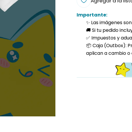
Agregar a la list
Importante:
✨ Las imágenes son 
🚚 Si tu pedido incl
✅ Impuestos y aduan
📦 Caja (Outbox): P
aplican a cambio o 