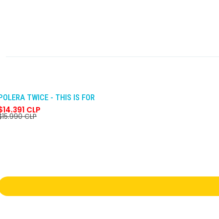
-10%
DCTO
POLERA TWICE - THIS IS FOR
$14.391 CLP
$15.990 CLP