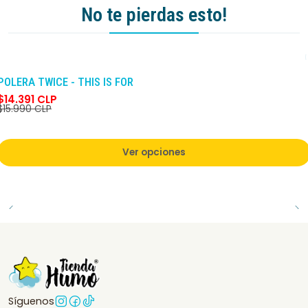
No te pierdas esto!
-10%
DCTO
POLERA TWICE - THIS IS FOR
$14.391 CLP
$15.990 CLP
Ver opciones
Síguenos