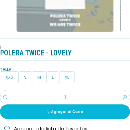
|
POLERA TWICE - LOVELY
TALLA
XXS
S
M
L
XL
Cantidad
Agregar al Carro
Agregar a la lista de favoritos