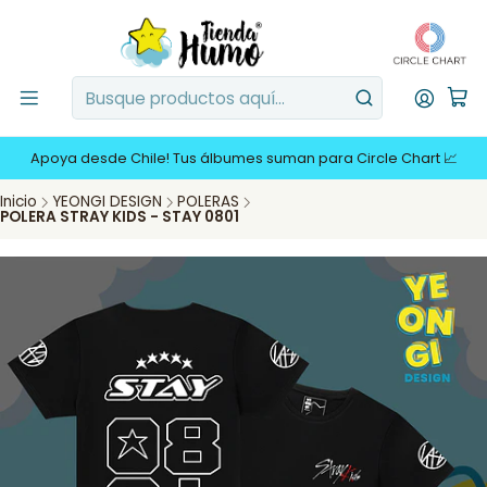
Apoya desde Chile! Tus álbumes suman para Circle Chart 📈
Inicio
YEONGI DESIGN
POLERAS
POLERA STRAY KIDS - STAY 0801