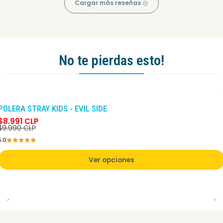
Cargar más reseñas
No te pierdas esto!
-10%
DCTO
POLERA STRAY KIDS - EVIL SIDE
$8.991 CLP
$9.990 CLP
5.0
Ver opciones