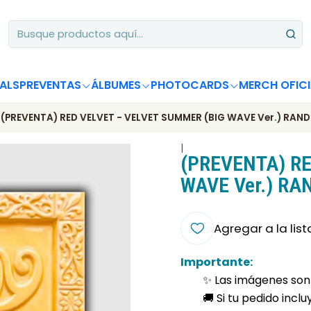
Apoya desde Chile! Tus álbumes suman para Circle Chart 📈
ALS
PREVENTAS
ÁLBUMES
PHOTOCARDS
MERCH OFICI
(PREVENTA) RED VELVET - VELVET SUMMER (BIG WAVE Ver.) RAN
|
(PREVENTA) RE
WAVE Ver.) R
Agregar a la list
Importante:
✨ Las imágenes son 
🚚 Si tu pedido incl