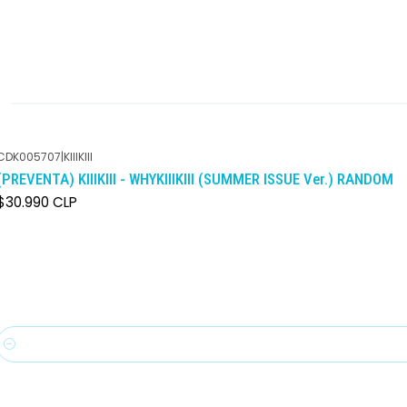
CDK005707
|
KIIIKIII
(PREVENTA) KIIIKIII - WHYKIIIKIII (SUMMER ISSUE Ver.) RANDOM
$30.990 CLP
Cantidad