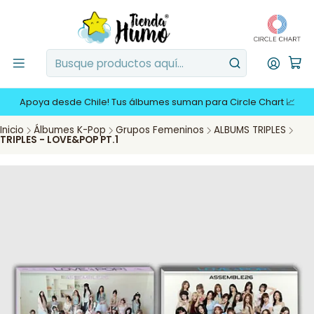
Apoya desde Chile! Tus álbumes suman para Circle Chart 📈
Inicio
Álbumes K-Pop
Grupos Femeninos
ALBUMS TRIPLES
TRIPLES - LOVE&POP PT.1