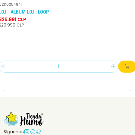
CDK005494
|
-10%
DCTO
I.O.I - ALBUM I.O.I : LOOP
$26.991 CLP
$29.990 CLP
Cantidad
Síguenos