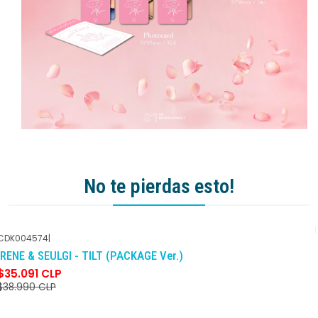
No te pierdas esto!
CDK004574
|
-10%
DCTO
IRENE & SEULGI - TILT (PACKAGE Ver.)
$35.091 CLP
$38.990 CLP