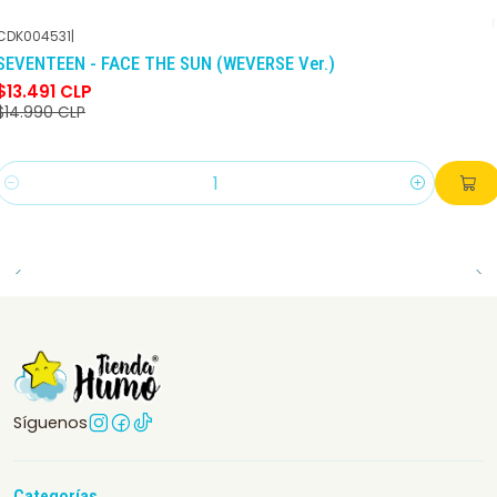
CDK004531
|
-10%
DCTO
SEVENTEEN - FACE THE SUN (WEVERSE Ver.)
$13.491 CLP
$14.990 CLP
Cantidad
Síguenos
Categorías