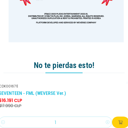
No te pierdas esto!
CDK001671
|
-10%
DCTO
SEVENTEEN - FML (WEVERSE Ver.)
$16.191 CLP
$17.990 CLP
Cantidad