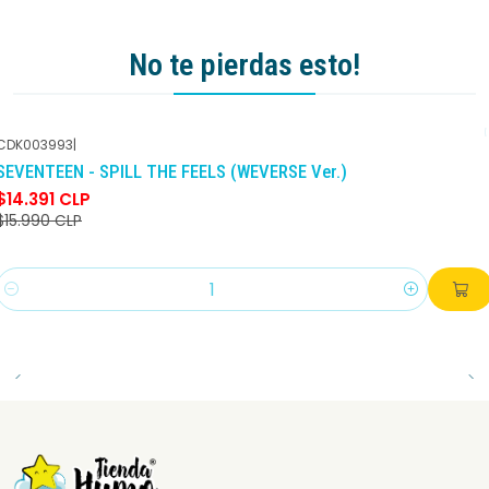
No te pierdas esto!
CDK003993
|
-10%
DCTO
SEVENTEEN - SPILL THE FEELS (WEVERSE Ver.)
$14.391 CLP
$15.990 CLP
Cantidad