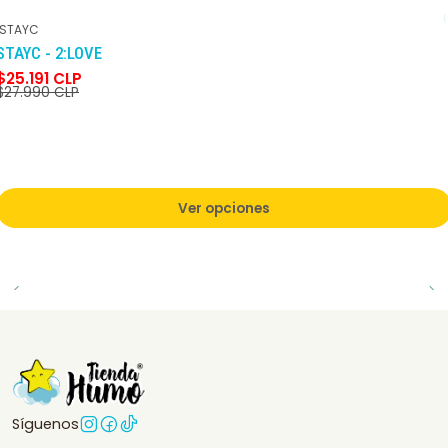
STAYC
-10%
DCTO
STAYC - 2:LOVE
$25.191 CLP
$27.990 CLP
Ver opciones
Síguenos