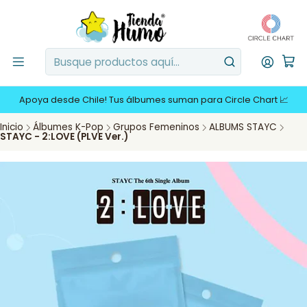
Apoya desde Chile! Tus álbumes suman para Circle Chart 📈
Inicio
Álbumes K-Pop
Grupos Femeninos
ALBUMS STAYC
STAYC - 2:LOVE (PLVE Ver.)