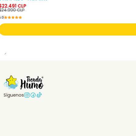
$22.491 CLP
$24.990 CLP
5.0
Síguenos