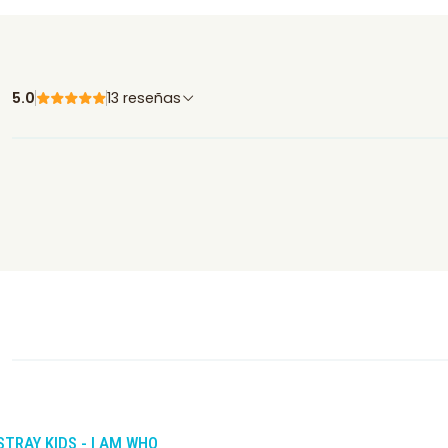
5.0
13 reseñas
-10%
DCTO
STRAY KIDS - I AM WHO