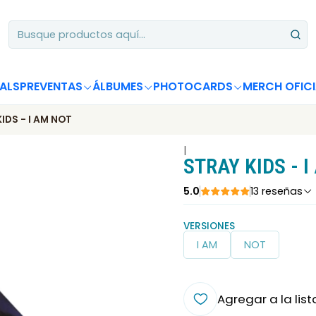
Apoya desde Chile! Tus álbumes suman para Circle Chart 📈
ALS
PREVENTAS
ÁLBUMES
PHOTOCARDS
MERCH OFICI
IDS - I AM NOT
|
STRAY KIDS - 
5.0
13 reseñas
VERSIONES
I AM
NOT
Agregar a la list