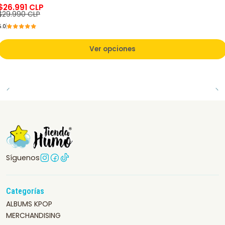
$26.991 CLP
$29.990 CLP
5.0
Ver opciones
Síguenos
Categorías
ALBUMS KPOP
MERCHANDISING