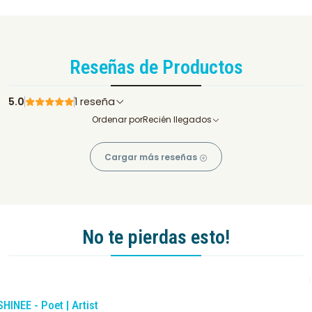
Reseñas de Productos
5.0
1 reseña
Ordenar por
Recién llegados
Cargar más reseñas
No te pierdas esto!
-10%
DCTO
SHINEE - Poet | Artist