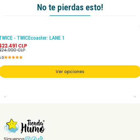
No te pierdas esto!
-10%
DCTO
TWICE - TWICEcoaster: LANE 1
$22.491 CLP
$24.990 CLP
5.0
Ver opciones
Síguenos