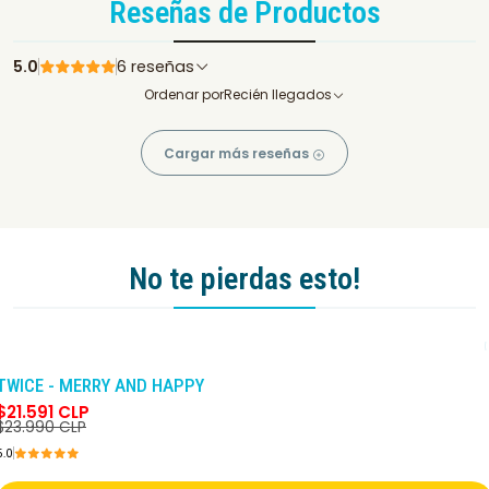
Reseñas de Productos
5.0
6 reseñas
Ordenar por
Recién llegados
Cargar más reseñas
No te pierdas esto!
-10%
DCTO
TWICE - MERRY AND HAPPY
$21.591 CLP
$23.990 CLP
5.0