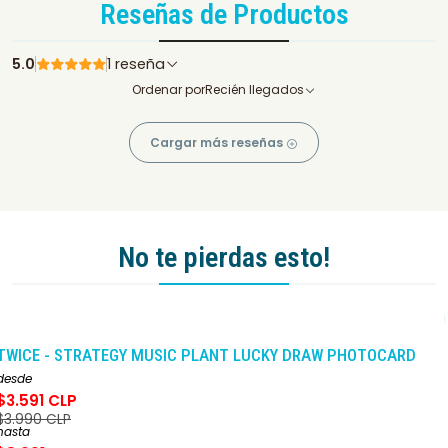
Reseñas de Productos
5.0
1 reseña
Ordenar por
Recién llegados
Cargar más reseñas
No te pierdas esto!
-10%
DCTO
TWICE - STRATEGY MUSIC PLANT LUCKY DRAW PHOTOCARD
desde
$3.591 CLP
$3.990 CLP
hasta