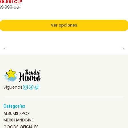
$8.991 CLP
$9.990 CLP
Ver opciones
Síguenos
Categorías
ALBUMS KPOP
MERCHANDISING
GOODS OFICIALES