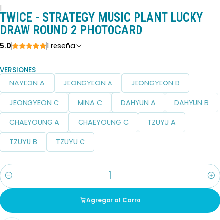
|
TWICE - STRATEGY MUSIC PLANT LUCKY
DRAW ROUND 2 PHOTOCARD
5.0
1 reseña
VERSIONES
NAYEON A
JEONGYEON A
JEONGYEON B
JEONGYEON C
MINA C
DAHYUN A
DAHYUN B
CHAEYOUNG A
CHAEYOUNG C
TZUYU A
TZUYU B
TZUYU C
Cantidad
Agregar al Carro