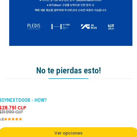
No te pierdas esto!
-10%
DCTO
BOYNEXTDOOR - HOW?
$28.791 CLP
$31.990 CLP
5.0
Ver opciones