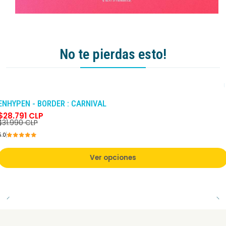
No te pierdas esto!
-10%
DCTO
ENHYPEN - BORDER : CARNIVAL
$28.791 CLP
$31.990 CLP
5.0
Ver opciones