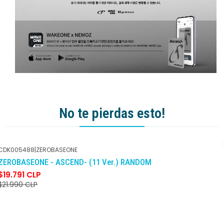
No te pierdas esto!
CDK005488
|
ZEROBASEONE
-10%
DCTO
ZEROBASEONE - ASCEND- (11 Ver.) RANDOM
$19.791 CLP
$21.990 CLP