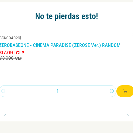
No te pierdas esto!
CDK004029
|
-10%
DCTO
ZEROBASEONE - CINEMA PARADISE (ZEROSE Ver.) RANDOM
$17.091 CLP
$18.990 CLP
Cantidad