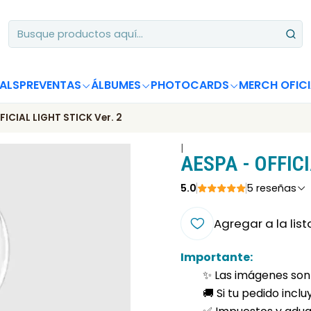
Apoya desde Chile! Tus álbumes suman para Circle Chart 📈
ALS
PREVENTAS
ÁLBUMES
PHOTOCARDS
MERCH OFICI
FICIAL LIGHT STICK Ver. 2
|
AESPA - OFFICI
5.0
5 reseñas
Agregar a la list
Importante:
✨ Las imágenes son 
🚚 Si tu pedido incl