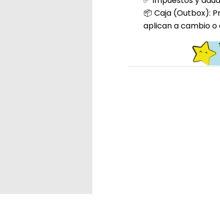
✅ Impuestos y aduan
📦 Caja (Outbox): P
aplican a cambio o 