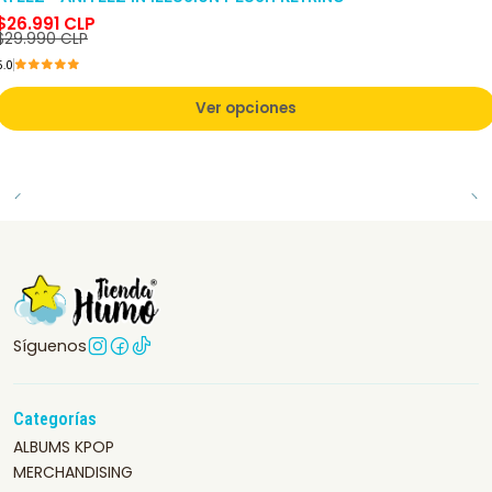
$26.991 CLP
$29.990 CLP
5.0
Ver opciones
Síguenos
Categorías
ALBUMS KPOP
MERCHANDISING