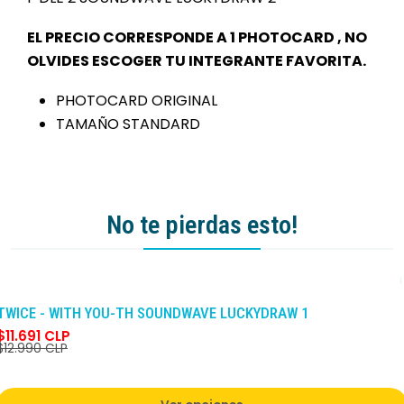
EL PRECIO CORRESPONDE A 1 PHOTOCARD , NO
OLVIDES ESCOGER TU INTEGRANTE FAVORITA.
PHOTOCARD ORIGINAL
TAMAÑO STANDARD
No te pierdas esto!
-10%
DCTO
TWICE - WITH YOU-TH SOUNDWAVE LUCKYDRAW 1
$11.691 CLP
$12.990 CLP