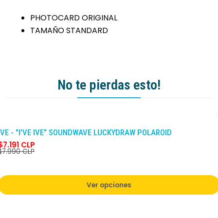
PHOTOCARD ORIGINAL
TAMAÑO STANDARD
No te pierdas esto!
-10%
DCTO
IVE - "I'VE IVE" SOUNDWAVE LUCKYDRAW POLAROID
$7.191 CLP
$7.990 CLP
Ver opciones