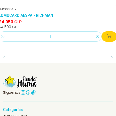
LMO000419
|
-10%
DCTO
LOMOCARD AESPA - RICHMAN
$4.050 CLP
$4.500 CLP
Cantidad
Síguenos
Categorías