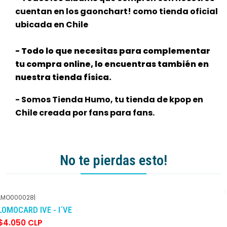
cuentan en los gaonchart! como tienda oficial
ubicada en Chile
- Todo lo que necesitas para complementar
tu compra online, lo encuentras también en
nuestra tienda física.
- Somos Tienda Humo, tu tienda de kpop en
Chile creada por fans para fans.
No te pierdas esto!
LMO000028
|
-10%
DCTO
LOMOCARD IVE - I´VE
$4.050 CLP