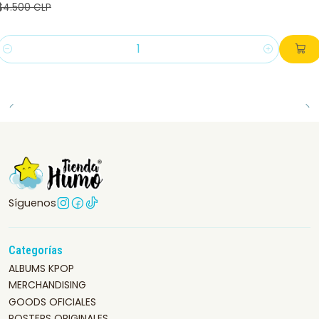
$4.500 CLP
Cantidad
Síguenos
Categorías
ALBUMS KPOP
MERCHANDISING
GOODS OFICIALES
POSTERS ORIGINALES