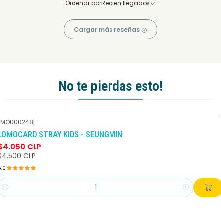
Ordenar por
Recién llegados
Cargar más reseñas
No te pierdas esto!
LMO000248
|
-10%
DCTO
LOMOCARD STRAY KIDS - SEUNGMIN
$4.050 CLP
$4.500 CLP
5.0
Cantidad