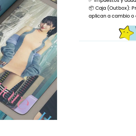
✅ Impuestos y aduan
📦 Caja (Outbox): P
aplican a cambio o 