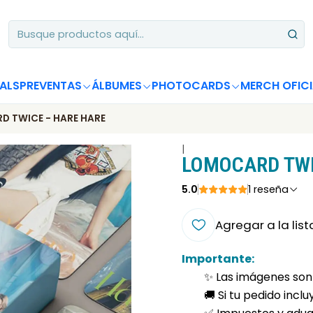
Apoya desde Chile! Tus álbumes suman para Circle Chart 📈
ALS
PREVENTAS
ÁLBUMES
PHOTOCARDS
MERCH OFICI
D TWICE - HARE HARE
|
LOMOCARD TWI
5.0
1 reseña
Agregar a la list
Importante:
✨ Las imágenes son 
🚚 Si tu pedido incl