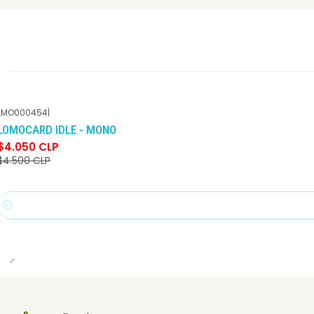
LMO000454
|
-10%
DCTO
LOMOCARD IDLE - MONO
$4.050 CLP
$4.500 CLP
Cantidad