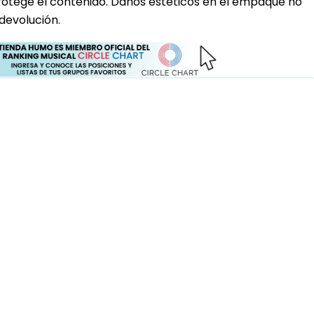
rotege el contenido. Daños estéticos en el empaque no
devolución.