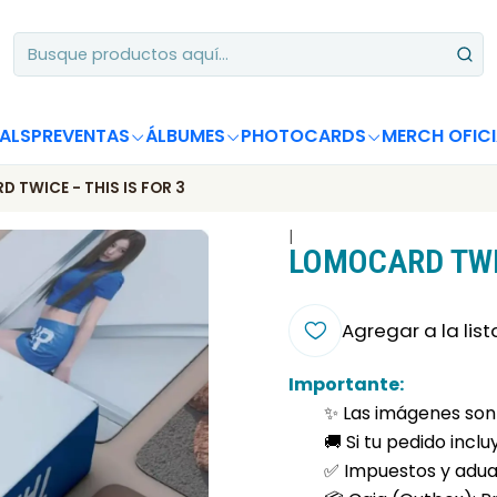
Apoya desde Chile! Tus álbumes suman para Circle Chart 📈
ALS
PREVENTAS
ÁLBUMES
PHOTOCARDS
MERCH OFICI
 TWICE - THIS IS FOR 3
|
LOMOCARD TWIC
Agregar a la list
Importante:
✨ Las imágenes son 
🚚 Si tu pedido incl
✅ Impuestos y aduan