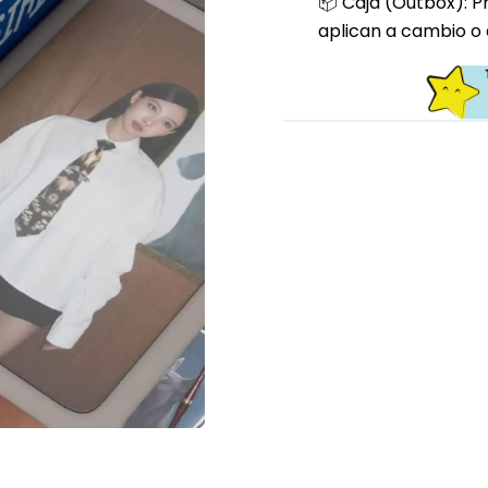
📦 Caja (Outbox): P
aplican a cambio o 