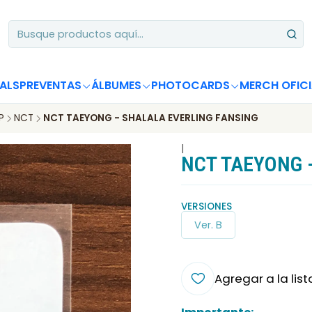
Apoya desde Chile! Tus álbumes suman para Circle Chart 📈
ALS
PREVENTAS
ÁLBUMES
PHOTOCARDS
MERCH OFICI
P
NCT
NCT TAEYONG - SHALALA EVERLING FANSING
|
NCT TAEYONG 
VERSIONES
Ver. B
Agregar a la list