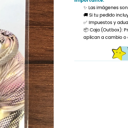
Importante:
✨ Las imágenes son 
🚚 Si tu pedido incl
✅ Impuestos y aduan
📦 Caja (Outbox): P
aplican a cambio o 