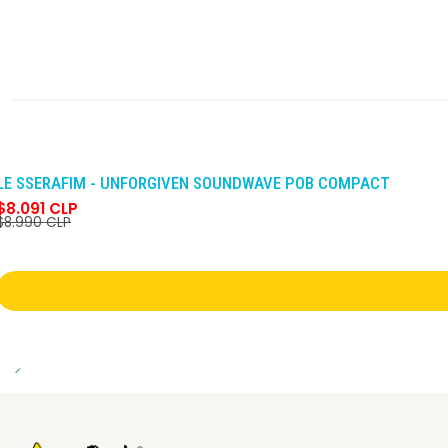
-10%
DCTO
LE SSERAFIM - UNFORGIVEN SOUNDWAVE POB COMPACT
$8.091 CLP
$8.990 CLP