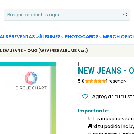
Apoya desde Chile! Tus álbumes suman para Circle Chart 📈
ALS
PREVENTAS
ÁLBUMES
PHOTOCARDS
MERCH OFICI
NEW JEANS - OMG (WEVERSE ALBUMS Ver.)
|
NEW JEANS - 
5.0
1 reseña
Agregar a la list
Importante:
✨ Las imágenes son 
🚚 Si tu pedido incl