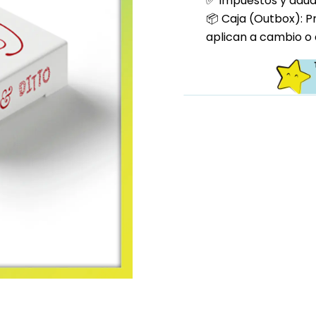
✅ Impuestos y aduan
📦 Caja (Outbox): P
aplican a cambio o 