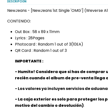
DESCRIPCIÓN
NewJeans - [NewJeans 1st Single 'OMG'] (Weverse Al
CONTENIDO:
Out Box : 58 x 89 x 11mm
Lyrics : 28Pages
Photocard : Random 1 out of 3(10EA)
QR Card : Random 1 out of 3
IMPORTANTE :
- Humito! Considera que si has de comprar 
recién cuando el album de pre-venta llega
- Los valores ya incluyen servicios de aduana 
- La caja exterior es solo para proteger los 
motivo del cambio o devolución)
.