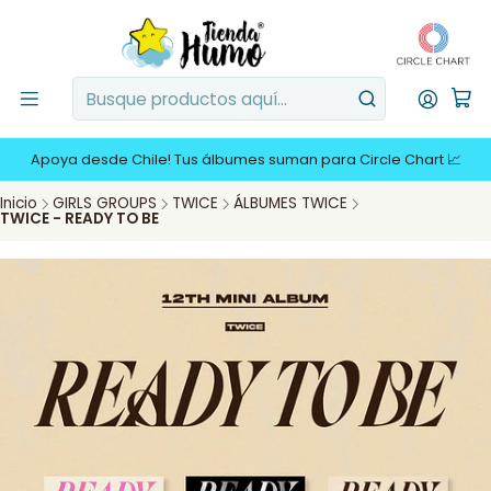
Apoya desde Chile! Tus álbumes suman para Circle Chart 📈
Inicio
GIRLS GROUPS
TWICE
ÁLBUMES TWICE
TWICE - READY TO BE