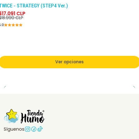
-10%
DCTO
TWICE - STRATEGY (STEP4 Ver.)
$17.091 CLP
$18.990 CLP
5.0
Ver opciones
Síguenos