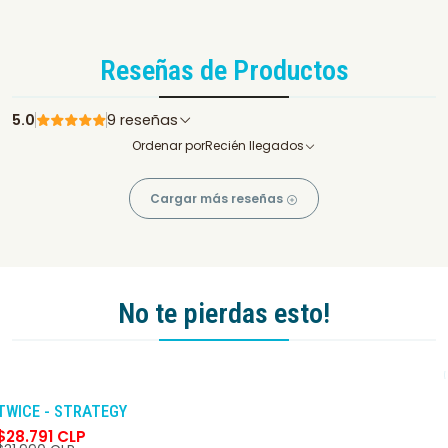
Reseñas de Productos
5.0
9 reseñas
Ordenar por
Recién llegados
Cargar más reseñas
No te pierdas esto!
-10%
DCTO
TWICE - STRATEGY
$28.791 CLP