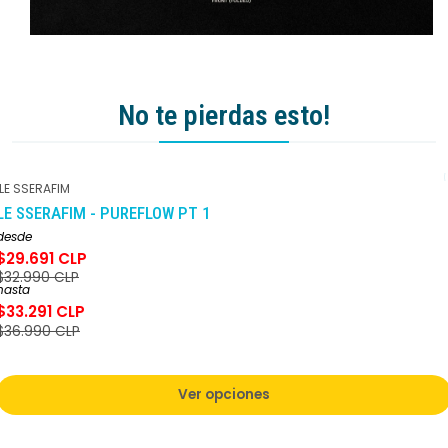
No te pierdas esto!
LE SSERAFIM
-10%
DCTO
LE SSERAFIM - PUREFLOW PT 1
desde
$29.691 CLP
$32.990 CLP
hasta
$33.291 CLP
$36.990 CLP
Ver opciones