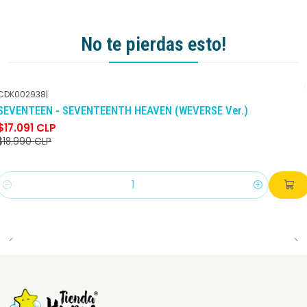
No te pierdas esto!
CDK002938
|
-10%
DCTO
SEVENTEEN - SEVENTEENTH HEAVEN (WEVERSE Ver.)
$17.091 CLP
$18.990 CLP
Cantidad