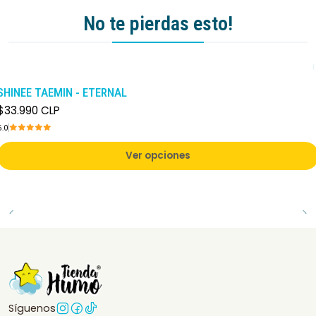
No te pierdas esto!
SHINEE TAEMIN - ETERNAL
$33.990 CLP
5.0
Ver opciones
Síguenos