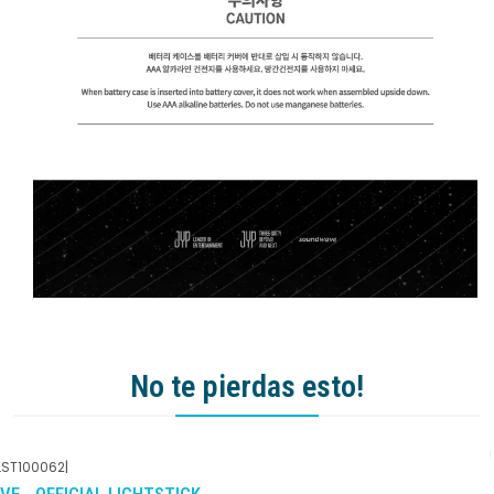
No te pierdas esto!
LST100062
|
-10%
DCTO
IVE - OFFICIAL LIGHTSTICK