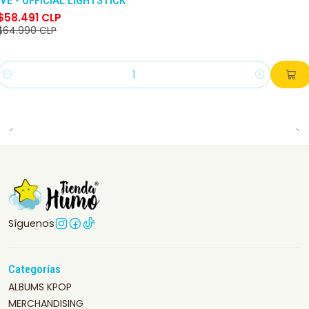
$58.491 CLP
$64.990 CLP
Cantidad
Síguenos
Categorías
ALBUMS KPOP
MERCHANDISING