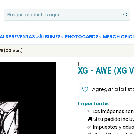
Apoya desde Chile! Tus álbumes suman para Circle Chart 📈
ALS
PREVENTAS
ÁLBUMES
PHOTOCARDS
MERCH OFICI
E (XG Ver.)
|
XG - AWE (XG V
Agregar a la list
Importante:
✨ Las imágenes son 
🚚 Si tu pedido incl
✅ Impuestos y aduan