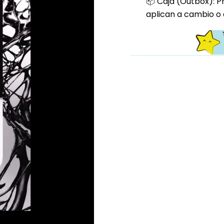
📦 Caja (Outbox): P
aplican a cambio o 