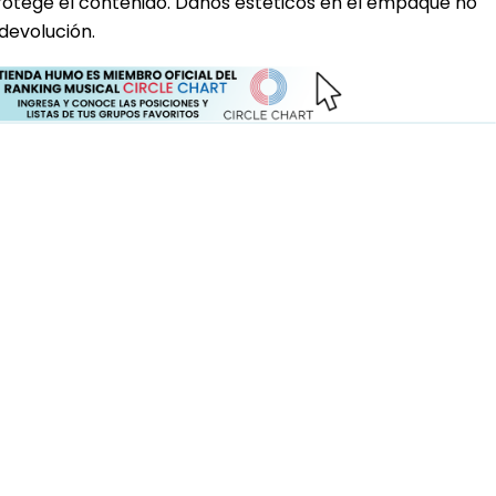
rotege el contenido. Daños estéticos en el empaque no
devolución.