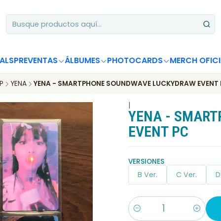
Apoya desde Chile! Tus álbumes suman para Circle Chart 📈
ALS
PREVENTAS
ÁLBUMES
PHOTOCARDS
MERCH OFICI
P
YENA
YENA - SMARTPHONE SOUNDWAVE LUCKYDRAW EVENT 
|
YENA - SMAR
EVENT PC
VERSIONES
B Ver.
C Ver.
D
Cantidad