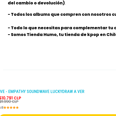
del cambio o devolución)
.
- Todos los albums que compren con nosotros cu
- Todo lo que necesitas para complementar tu c
- Somos Tienda Humo, tu tienda de kpop en Chil
-10%
DCTO
IVE - EMPATHY SOUNDWAVE LUCKYDRAW A VER
$10.791 CLP
$11.990 CLP
5.0