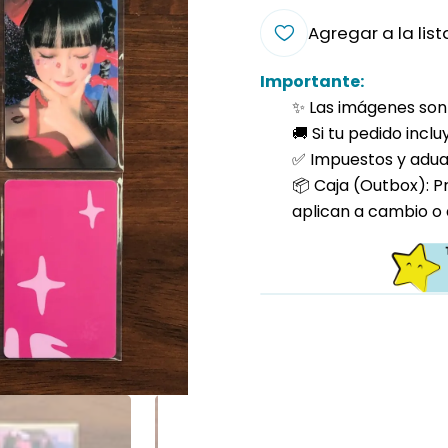
Agregar a la list
Importante:
✨ Las imágenes son 
🚚 Si tu pedido incl
✅ Impuestos y aduan
📦 Caja (Outbox): P
aplican a cambio o 