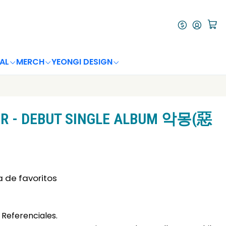
AL
MERCH
YEONGI DESIGN
R - DEBUT SINGLE ALBUM 악몽(惡
a de favoritos
Referenciales.