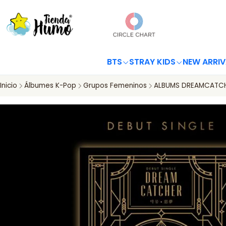
BTS
STRAY KIDS
NEW ARRIV
Inicio
Álbumes K-Pop
Grupos Femeninos
ALBUMS DREAMCATC