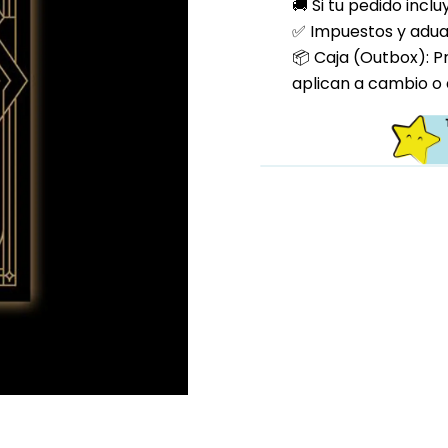
🚚 Si tu pedido incl
✅ Impuestos y aduan
📦 Caja (Outbox): P
aplican a cambio o 