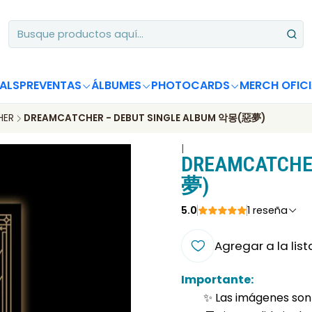
Apoya desde Chile! Tus álbumes suman para Circle Chart 📈
ALS
PREVENTAS
ÁLBUMES
PHOTOCARDS
MERCH OFICI
HER
DREAMCATCHER - DEBUT SINGLE ALBUM 악몽(惡夢)
|
DREAMCATCHE
夢)
5.0
1 reseña
Agregar a la list
Importante:
✨ Las imágenes son 