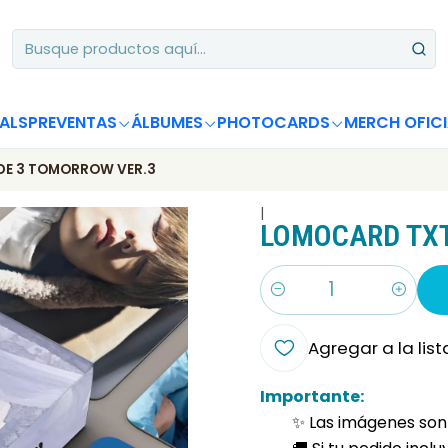
Apoya desde Chile! Tus álbumes suman para Circle Chart 📈
ALS
PREVENTAS
ÁLBUMES
PHOTOCARDS
MERCH OFICI
DE 3 TOMORROW VER.3
|
LOMOCARD TXT
Cantidad
Agregar a la list
Importante:
✨ Las imágenes son 