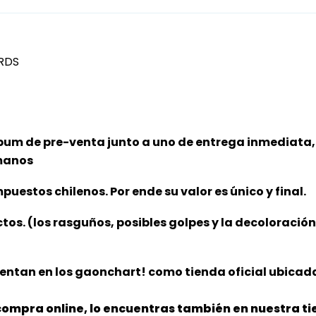
RDS
bum de pre-venta junto a uno de entrega inmediata, 
 manos
puestos chilenos. Por ende su valor es único y final.
ctos. (los rasguños, posibles golpes y la decoloració
entan en los gaonchart! como tienda oficial ubicada
ompra online, lo encuentras también en nuestra tie