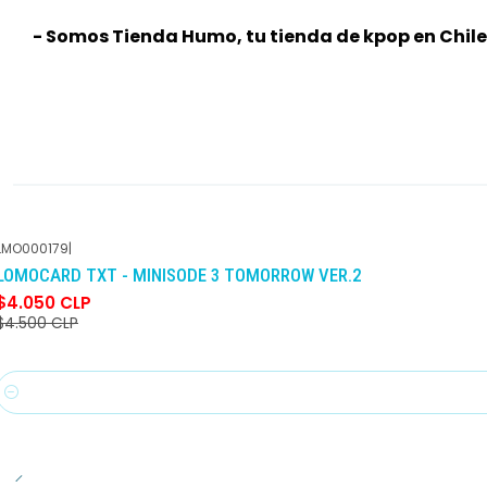
- Somos Tienda Humo, tu tienda de kpop en Chile
LMO000179
|
-10%
DCTO
LOMOCARD TXT - MINISODE 3 TOMORROW VER.2
$4.050 CLP
$4.500 CLP
Cantidad