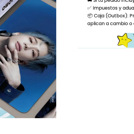
🚚 Si tu pedido incl
✅ Impuestos y aduan
📦 Caja (Outbox): P
aplican a cambio o 