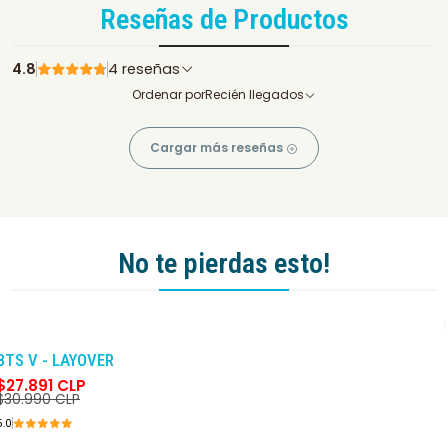
Reseñas de Productos
4.8
4 reseñas
Ordenar por
Recién llegados
Cargar más reseñas
No te pierdas esto!
-10%
DCTO
BTS V - LAYOVER
$27.891 CLP
$30.990 CLP
5.0